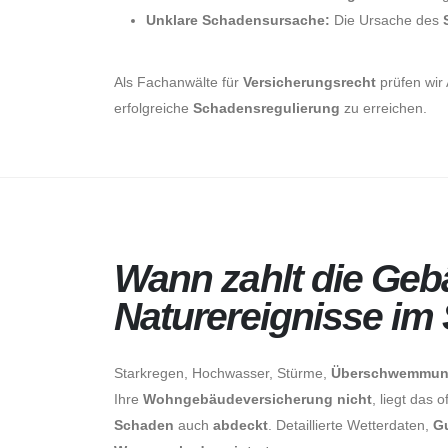
Unklare Schadensursache:
Die Ursache des
Als Fachanwälte für
Versicherungsrecht
prüfen wir
erfolgreiche
Schadensregulierung
zu erreichen.
About Us
Wann zahlt die Ge
Naturereignisse im
Starkregen, Hochwasser, Stürme,
Überschwemmu
Ihre
Wohngebäudeversicherung nicht
, liegt das
Schaden
auch
abdeckt
. Detaillierte Wetterdaten,
G