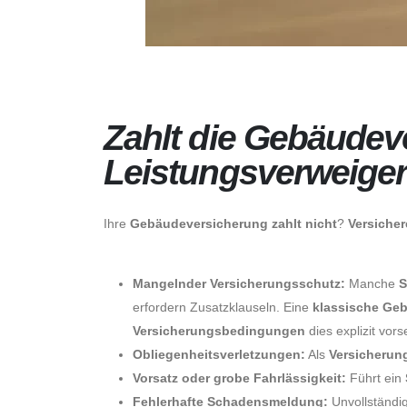
About Us
Zahlt die Gebäudev
Leistungsverweige
Ihre
Gebäudeversicherung zahlt nicht
?
Versicher
Mangelnder Versicherungsschutz:
Manche
S
erfordern Zusatzklauseln. Eine
klassische Ge
Versicherungsbedingungen
dies explizit vor
Obliegenheitsverletzungen:
Als
Versicherun
Vorsatz oder grobe Fahrlässigkeit:
Führt ein
Fehlerhafte Schadensmeldung:
Unvollständi