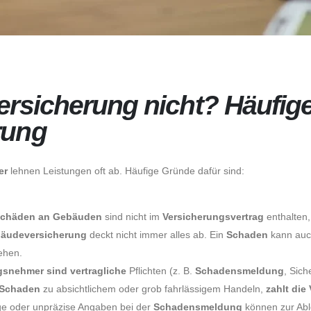
ersicherung nicht? Häufig
rung
er
lehnen Leistungen oft ab. Häufige Gründe dafür sind:
chäden an Gebäuden
s
ind nicht im
Versicherungsvertrag
enthalten,
bäudeversicherung
deckt nicht immer alles ab. Ein
Schaden
kann au
sehen.
gsnehmer sind vertragliche
Pflichten (z. B.
Schadensmeldung
, Sich
Schaden
zu absichtlichem oder grob fahrlässigem Handeln,
zahlt die
ge oder unpräzise Angaben bei der
Schadensmeldung
können zur Abl