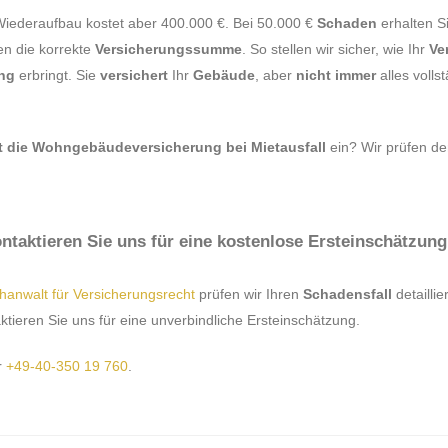
 Wiederaufbau kostet aber 400.000 €. Bei 50.000 €
Schaden
erhalten S
en die korrekte
Versicherungssumme
. So stellen wir sicher, wie Ihr
Ve
ung
erbringt. Sie
versichert
Ihr
Gebäude
, aber
nicht immer
alles volls
t die Wohngebäudeversicherung bei Mietausfall
ein? Wir prüfen d
ntaktieren Sie uns für eine kostenlose Ersteinschätzung
hanwalt für Versicherungsrecht
prüfen wir Ihren
Schadensfall
detailli
ieren Sie uns für eine unverbindliche Ersteinschätzung.
r
+49-40-350 19 760
.