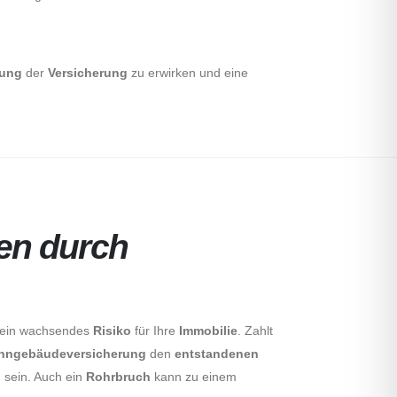
lung
der
Versicherung
zu erwirken und eine
en durch
, ein wachsendes
Risiko
für Ihre
Immobilie
. Zahlt
hngebäudeversicherung
den
entstandenen
 sein. Auch ein
Rohrbruch
kann zu einem