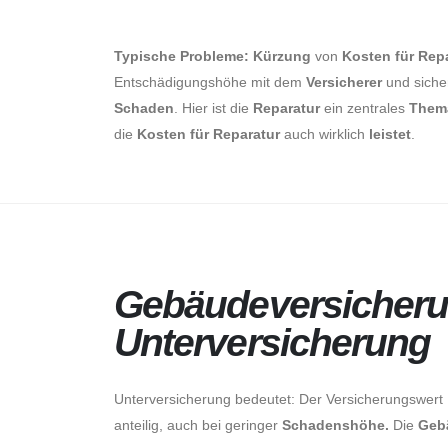
Typische Probleme:
Kürzung
von
Kosten für Rep
Entschädigungshöhe mit dem
Versicherer
und sicher
Schaden
. Hier ist die
Reparatur
ein zentrales
Them
die
Kosten für Reparatur
auch wirklich
leistet
.
About Us
Gebäudeversicherun
Unterversicherung
Unterversicherung bedeutet: Der Versicherungswert
anteilig, auch bei geringer
Schadenshöhe.
Die
Geb