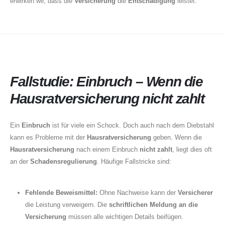
erwirken wir, dass die
Versicherung
die
Entschädigung
leistet.
About Us
Fallstudie: Einbruch – Wenn die
Hausratversicherung nicht zahlt
Ein
Einbruch
ist für viele ein Schock. Doch auch nach dem Diebstahl
kann es Probleme mit der
Hausratversicherung
geben. Wenn die
Hausratversicherung
nach einem Einbruch
nicht zahlt
, liegt dies oft
an der
Schadensregulierung
. Häufige Fallstricke sind:
Fehlende Beweismittel:
Ohne Nachweise kann der
Versicherer
die Leistung verweigern. Die
schriftlichen Meldung an die
Versicherung
müssen alle wichtigen Details beifügen.