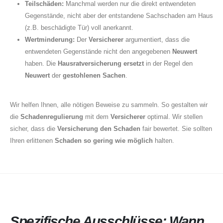
Teilschäden:
Manchmal werden nur die direkt entwendeten
Gegenstände, nicht aber der entstandene Sachschaden am Haus
(z.B. beschädigte Tür) voll anerkannt.
Wertminderung:
Der
Versicherer
argumentiert, dass die
entwendeten Gegenstände nicht den angegebenen
Neuwert
haben. Die
Hausratversicherung ersetzt
in der Regel den
Neuwert
der
gestohlenen Sachen
.
Wir helfen Ihnen, alle nötigen Beweise zu sammeln. So gestalten wir
die
Schadenregulierung
mit dem
Versicherer
optimal. Wir stellen
sicher, dass die
Versicherung den Schaden
fair bewertet. Sie sollten
Ihren erlittenen
Schaden so gering wie möglich
halten.
About Us
Spezifische Ausschlüsse: Wann