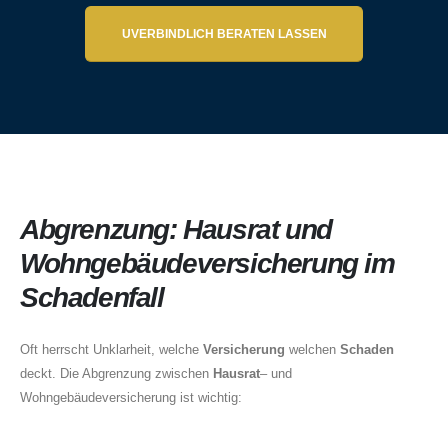
UVERBINDLICH BERATEN LASSEN
About Us
Abgrenzung: Hausrat und
Wohngebäudeversicherung im
Schadenfall
Oft herrscht Unklarheit, welche
Versicherung
welchen
Schaden
deckt. Die Abgrenzung zwischen
Hausrat
– und
Wohngebäudeversicherung ist wichtig: